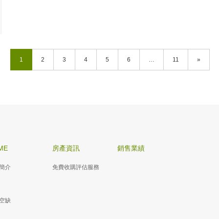
1
2
3
4
5
6
…
11
»
ME
房產資訊
銷售業績
簡介
免費收購評估服務
空缺