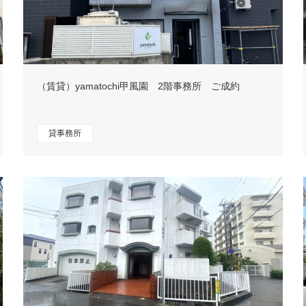
（賃貸）yamatochi甲風園 2階事務所 ご成約
貸事務所