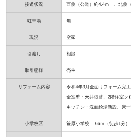
接道状況
西側（公道）約4.4ｍ 、北側（私
駐車場
無
現況
空家
引渡し
相談
取引態様
売主
リフォーム内容
令和4年3月全面リフォーム完工
全室壁・天井張替、2階洋室クロ
キッチン・洗面給湯新設、床一部
小学校区
笹原小学校 66ｍ（徒歩1分）