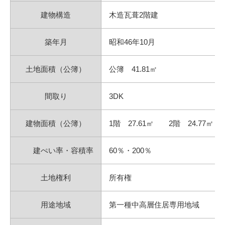
建物構造
木造瓦葺2階建
築年月
昭和46年10月
土地面積（公簿）
公簿 41.81㎡
間取り
3DK
建物面積（公簿）
1階 27.61㎡ 2階 24.77㎡
建ぺい率・容積率
60％・200％
土地権利
所有権
用途地域
第一種中高層住居専用地域