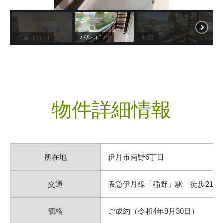
洋室（2）-1
バルコニー
眺望
洋室（
物件詳細情報
所在地
伊丹市南野6丁目
交通
阪急伊丹線「稲野」駅 徒歩21分
価格
ご成約（令和4年9月30日）