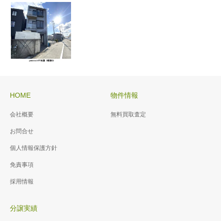
神ヒルズ
西宮市伏原
4ＬＤＫ｜リフ
町テラスハ
（一棟収益
ォーム済｜囲
ウス
マンショ
いバルコニー
ン）メゾン
｜収納豊富｜
はじめてのマ
ド平岡
角住戸｜琉球
イホーム｜２
（賃貸）芦
風畳｜
WAYアクセス
オーナーチェ
屋フラッ
｜駐車場あり
ンジ｜現況利
グランドメ
ト 3階部分
近鉄南港ガ
HOME
物件情報
北海道伊達
｜日当たり良
回り6.9％｜全
ゾン小阪
ーデンハイ
南向き｜二面
市山下町
好｜生活至便
室南向｜日当
ツ23号棟
会社概要
無料買取査定
駅近｜5LDK｜
採光｜2駅利用
貸駐車場
｜
り良好｜3ＬＤ
南向き｜21.5
可｜令和8年リ
駅近徒歩4分｜
（賃貸）神
お問合せ
貸駐車場｜9区
Ｋ｜ファミリ
帖のLDK｜三
フォーム済｜
リフォーム済
戸市須磨区
画空有｜即時
ー向け｜
個人情報保護方針
方バルコニー
ペット飼育不
｜3LDK｜18帖
妙法寺字口
ラ・ビスタ
｜駅近｜
｜採光・通風
可｜
のLDK｜和室
ノ川 貸倉
宝塚エステ
免責事項
良好｜現状渡
｜2面バルコニ
庫
ィオ２番館
採用情報
し｜ペット飼
ー｜ゆとりの
約163坪｜広大
｜リフォーム
育可（規約
設計｜ペット
な敷地｜倉庫
済｜南向き｜
（賃貸）
有）｜
飼育不可｜
分譲実績
｜物流｜作業
日当り良好｜
yamatochi甲