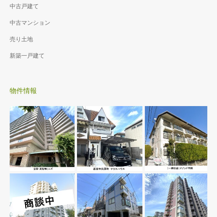
場｜
オートロック
風園 3階部
中古戸建て
｜宅配ボック
分
中古マンション
ス｜バス停徒
2駅利用可｜収
歩1分｜始発停
売り土地
納豊富｜室内
留所｜
洗濯機置き場
新築一戸建て
｜おしゃれな
ミニキッチン
｜
物件情報