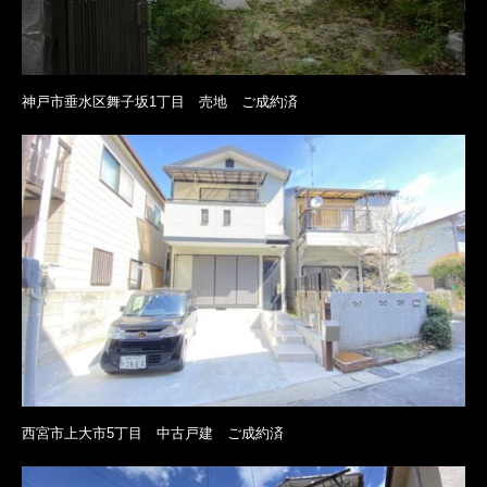
神戸市垂水区舞子坂1丁目 売地 ご成約済
西宮市上大市5丁目 中古戸建 ご成約済