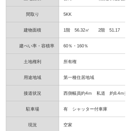
間取り
5KK
建物面積
1階 56.32㎡ 2階 51.17 
建ぺい率・容積率
60％・160％
土地権利
所有権
用途地域
第一種住居地域
接道状況
西側幅員約4ｍ 私道 約8.4ｍ接
駐車場
有 シャッター付車庫
現況
空家