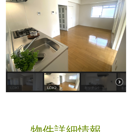
LDK1
LDK2
キッチン1
キッチ
物件詳細情報