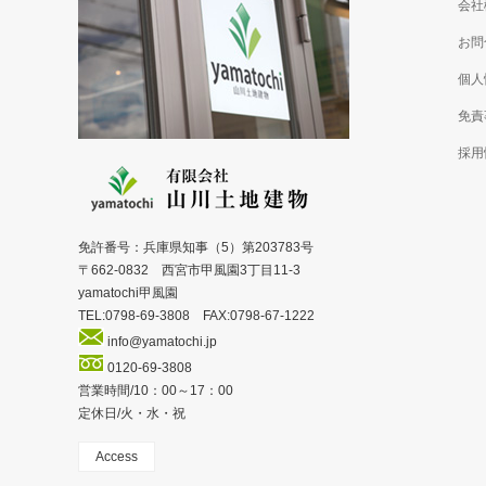
会社
お問
個人
免責
採用
免許番号：兵庫県知事（5）第203783号
〒662-0832 西宮市甲風園3丁目11-3
yamatochi甲風園
TEL:0798-69-3808 FAX:0798-67-1222
info@yamatochi.jp
0120-69-3808
営業時間/10：00～17：00
定休日/火・水・祝
Access