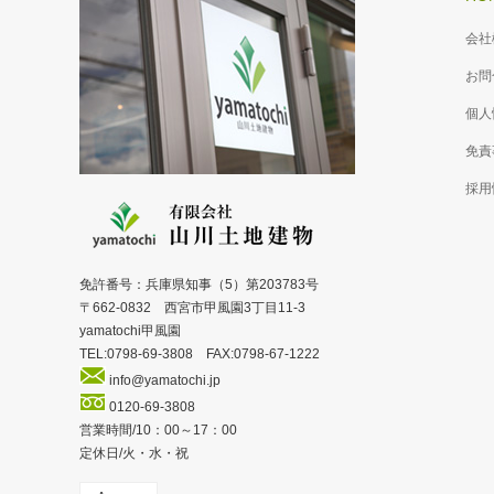
会社
お問
個人
免責
採用
免許番号：兵庫県知事（5）第203783号
〒662-0832 西宮市甲風園3丁目11-3
yamatochi甲風園
TEL:0798-69-3808 FAX:0798-67-1222
info@yamatochi.jp
0120-69-3808
営業時間/10：00～17：00
定休日/火・水・祝