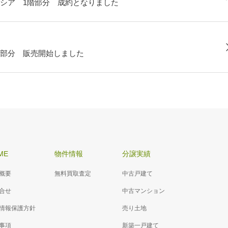
シア 1階部分 成約となりました
部分 販売開始しました
ME
物件情報
分譲実績
概要
無料買取査定
中古戸建て
合せ
中古マンション
情報保護方針
売り土地
事項
新築一戸建て