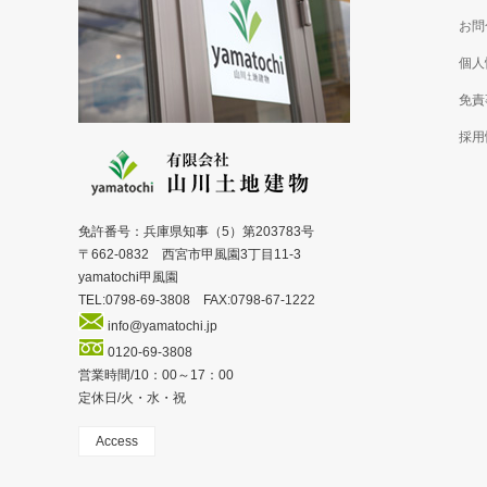
お問
個人
免責
採用
免許番号：兵庫県知事（5）第203783号
〒662-0832 西宮市甲風園3丁目11-3
yamatochi甲風園
TEL:0798-69-3808 FAX:0798-67-1222
info@yamatochi.jp
0120-69-3808
営業時間/10：00～17：00
定休日/火・水・祝
Access