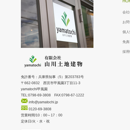
HO
会社
お問
個人
免責
採用
免許番号：兵庫県知事（5）第203783号
〒662-0832 西宮市甲風園3丁目11-3
yamatochi甲風園
TEL:0798-69-3808 FAX:0798-67-1222
info@yamatochi.jp
0120-69-3808
営業時間/10：00～17：00
定休日/火・水・祝