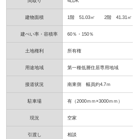
間取り
4LDK
建物面積
1階 51.03㎡ 2階 41.31㎡ 
建ぺい率・容積率
60％・150％
土地権利
所有権
用途地域
第一種低層住居専用地域
接道状況
南東側 幅員約4.7ｍ
駐車場
有（2000ｍｍ×3000ｍｍ）
現況
空家
引渡し
相談