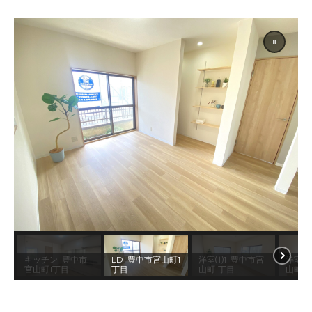
キッチン_豊中市
LD_豊中市宮山町1
洋室⑴1_豊中市宮
洋室⑴
宮山町1丁目
丁目
山町1丁目
山町1